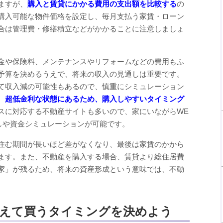
ますが、
購入と賃貸にかかる費用の支出額を比較する
の
購入可能な物件価格を設定し、毎月支払う家賃・ローン
合は管理費・修繕積立などがかかることに注意しましょ
金や保険料、メンテナンスやリフォームなどの費用もふ
予算を決めるうえで、将来の収入の見通しは重要です。
て収入減の可能性もあるので、慎重にシミュレーション
、
超低金利な状態にあるため、購入しやすいタイミング
スに対応する不動産サイトも多いので、家にいながらWE
しや資金シミュレーションが可能です。
住む期間が長いほど差がなくなり、最後は家賃のかから
ます。また、不動産を購入する場合、賃貸より総住居費
家」が残るため、将来の資産形成という意味では、不動
。
考えて買うタイミングを決めよう