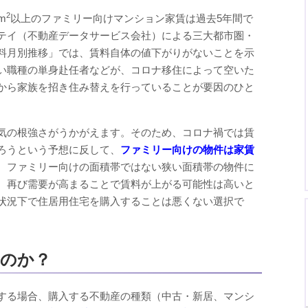
2
m
以上のファミリー向けマンション家賃は過去5年間で
テイ（不動産データサービス会社）による三大都市圏・
料月別推移」では、賃料自体の値下がりがないことを示
い職種の単身赴任者などが、コロナ移住によって空いた
から家族を招き住み替えを行っていることが要因のひと
気の根強さがうかがえます。そのため、コロナ禍では賃
ろうという予想に反して、
ファミリー向けの物件は家賃
、ファミリー向けの面積帯ではない狭い面積帯の物件に
、再び需要が高まることで賃料が上がる可能性は高いと
状況下で住居用住宅を購入することは悪くない選択で
なのか？
する場合、購入する不動産の種類（中古・新居、マンシ