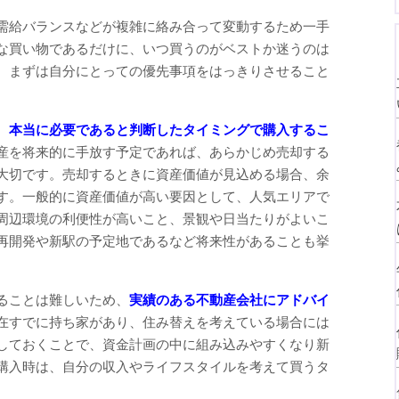
需給バランスなどが複雑に絡み合って変動するため一手
な買い物であるだけに、いつ買うのがベストか迷うのは
、まずは自分にとっての優先事項をはっきりさせること
、
本当に必要であると判断したタイミングで購入するこ
産を将来的に手放す予定であれば、あらかじめ売却する
大切です。売却するときに資産価値が見込める場合、余
す。一般的に資産価値が高い要因として、人気エリアで
周辺環境の利便性が高いこと、景観や日当たりがよいこ
再開発や新駅の予定地であるなど将来性があることも挙
ることは難しいため、
実績のある不動産会社にアドバイ
在すでに持ち家があり、住み替えを考えている場合には
しておくことで、資金計画の中に組み込みやすくなり新
購入時は、自分の収入やライフスタイルを考えて買うタ