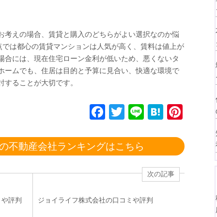
お考えの場合、賃貸と購入のどちらがよい選択なのか悩
時点では都心の賃貸マンションは人気が高く、賃料は値上が
場合には、現在住宅ローン金利が低いため、悪くないタ
ホームでも、住居は目的と予算に見合い、快適な環境で
討することが大切です。
F
T
Li
H
Pi
a
wi
n
at
nt
c
tt
e
e
er
の不動産会社ランキングはこちら
e
er
n
e
b
a
st
次の記事
o
o
ミや評判
ジョイライフ株式会社の口コミや評判