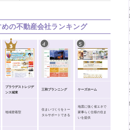
k
すめの不動産会社ランキング
4
5
プラウデストレジデ
三和プランニング
ケーズホーム
ンス城東
地震に強く省エネで
住まいづくりをトー
地域密着型
家事らく仕様の住ま
タルサポートできる
いを提供