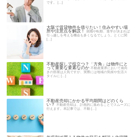
です。 […]
大阪で賃貸物件を借りたい！住みやすい場
所や注意点を解説！
就職や転勤、進学が決まれば
引っ越しを考える機会も多くなるでしょう。とくに関
[…]
不動産探しで役立つ？「方角」は物件にと
って重要な要素なのか
不動産業界において南向
きの部屋は人気ですが、実際には地域の気候や生活ス
タイルに […]
不動産売却にかかる平均期間はどのくら
い？
不動産売却は、計画的に進めることでスムーズに
行えます。本記事では、不動 […]