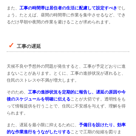
また、
工事の時間帯は居住者の生活に配慮して設定すべき
でし
ょう。たとえば、昼間の時間帯に作業を集中させるなど、でき
るだけ早朝や夜間の作業を避けることが求められます。
工事の遅延
天候不良や予想外の問題が発生すると、工事が予定どおりに進
まないことがあります。とくに、工事の進捗状況が遅れると、
住民のストレスや不満が増大します。
そのため、
工事の進捗状況を定期的に報告し、遅延の原因や今
後のスケジュールを明確に伝える
ことが大切です。透明性をも
って情報提供を行うことで、住民に不安感を与えず、理解を得
られます。
また、遅延を最小限に抑えるために、
予備日を設けたり、効率
的な作業進行をうながしたりする
ことで工期の短縮を図りま