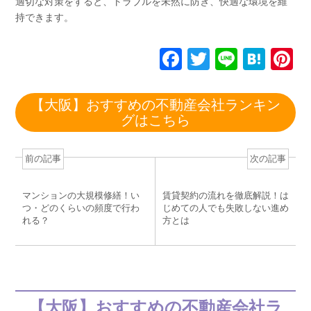
適切な対策をすると、トラブルを未然に防ぎ、快適な環境を維
持できます。
F
T
Li
H
P
a
wi
n
at
n
c
tt
e
e
e
【大阪】おすすめの不動産会社ランキン
グはこちら
e
er
n
e
b
a
st
前の記事
次の記事
o
o
マンションの大規模修繕！い
賃貸契約の流れを徹底解説！は
k
つ・どのくらいの頻度で行わ
じめての人でも失敗しない進め
れる？
方とは
【大阪】おすすめの不動産会社ラ