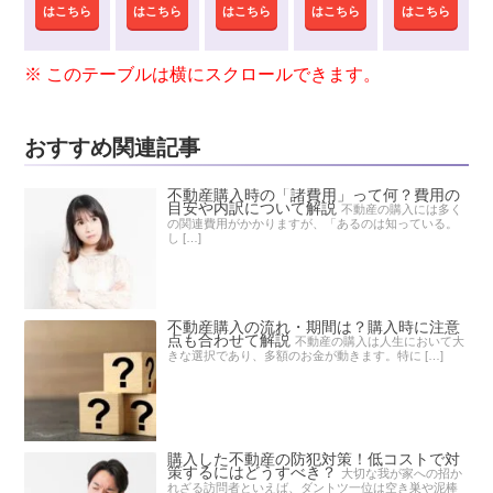
はこちら
はこちら
はこちら
はこちら
はこちら
おすすめ関連記事
不動産購入時の「諸費用」って何？費用の
目安や内訳について解説
不動産の購入には多く
の関連費用がかかりますが、「あるのは知っている。
し […]
不動産購入の流れ・期間は？購入時に注意
点も合わせて解説
不動産の購入は人生において大
きな選択であり、多額のお金が動きます。特に […]
購入した不動産の防犯対策！低コストで対
策するにはどうすべき？
大切な我が家への招か
れざる訪問者といえば、ダントツ一位は空き巣や泥棒