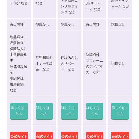
・不動産コ
建替・リフ
・仲介 など
など
え/リフォ
ンサルティ
ォーム など
ーム など
ング など
自由設計
記載なし
記載なし
自由設計
記載なし
地盤調査・
品質検査
保険法人に
よる現場検
訪問点検
無料相続セ
住設あんし
査
リフォーム
ミナー相談
んサポー
記載なし
完成引渡保
のアドバイ
会 など
ト など
証
ス など
瑕疵保証
耐震補償
など
詳しくはこ
詳しくはこ
詳しくはこ
詳しくはこ
詳しくはこ
ちら
ちら
ちら
ちら
ちら
公式サイト
公式サイト
公式サイト
公式サイト
公式サイト