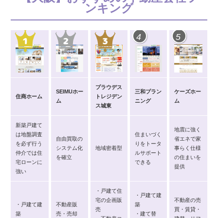
ンキング
4
5
プラウデス
SEIMUホー
三和プラン
ケーズホー
住商ホーム
トレジデン
ム
ニング
ム
ス城東
新築戸建て
地震に強く
は地盤調査
住まいづく
自由買取の
省エネで家
を必ず行う
りをトータ
システム化
地域密着型
事らく仕様
仲介では住
ルサポート
を確立
の住まいを
宅ローンに
できる
提供
強い
・戸建て住
・戸建て建
宅の企画販
不動産の売
・戸建て建
不動産販
築
売
買・賃貸・
築
売・売却
・建て替