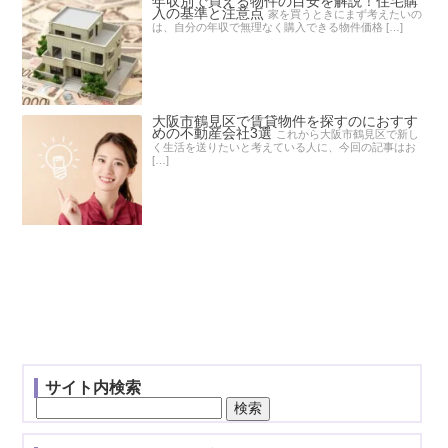
年収別で買える物件の目安を解説！住宅購
入の基準と注意点
家を買うときにまず考えたいの
は、自分の年収で無理なく購入できる物件価格 […]
大阪市鶴見区で賃貸物件を探すのにおすす
めの不動産会社3選
これから大阪市鶴見区で新し
く生活を送りたいと考えている人に、今回の記事はお
[…]
サイト内検索
検
索: