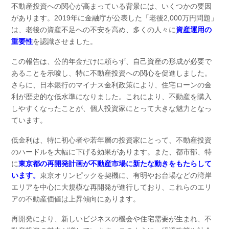
不動産投資への関心が高まっている背景には、いくつかの要因
があります。2019年に金融庁が公表した「老後2,000万円問題」
は、老後の資産不足への不安を高め、多くの人々に
資産運用の
重要性
を認識させました。
この報告は、公的年金だけに頼らず、自己資産の形成が必要で
あることを示唆し、特に不動産投資への関心を促進しました。
さらに、日本銀行のマイナス金利政策により、住宅ローンの金
利が歴史的な低水準になりました。これにより、不動産を購入
しやすくなったことが、個人投資家にとって大きな魅力となっ
ています。
低金利は、特に初心者や若年層の投資家にとって、不動産投資
のハードルを大幅に下げる効果があります。また、都市部、特
に
東京都の再開発計画が不動産市場に新たな動きをもたらして
います。
東京オリンピックを契機に、有明やお台場などの湾岸
エリアを中心に大規模な再開発が進行しており、これらのエリ
アの不動産価値は上昇傾向にあります。
再開発により、新しいビジネスの機会や住宅需要が生まれ、不