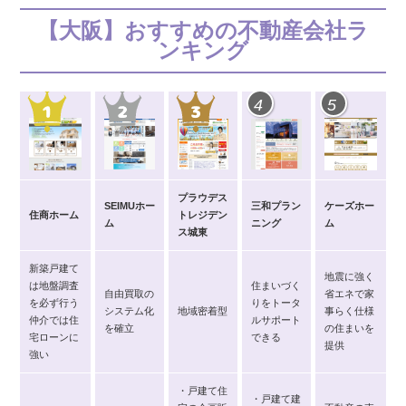
【大阪】おすすめの不動産会社ラ
ンキング
4
5
プラウデス
SEIMUホー
三和プラン
ケーズホー
住商ホーム
トレジデン
ム
ニング
ム
ス城東
新築戸建て
地震に強く
は地盤調査
住まいづく
自由買取の
省エネで家
を必ず行う
りをトータ
システム化
地域密着型
事らく仕様
仲介では住
ルサポート
を確立
の住まいを
宅ローンに
できる
提供
強い
・戸建て住
・戸建て建