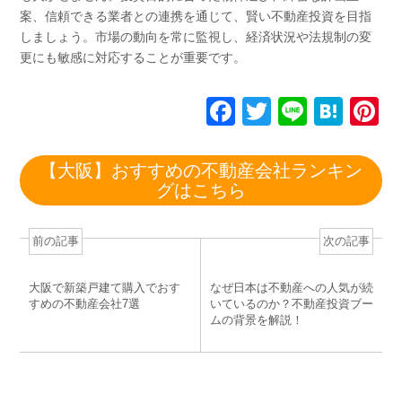
案、信頼できる業者との連携を通じて、賢い不動産投資を目指
しましょう。市場の動向を常に監視し、経済状況や法規制の変
更にも敏感に対応することが重要です。
F
T
Li
H
P
a
wi
n
at
n
c
tt
e
e
e
【大阪】おすすめの不動産会社ランキン
グはこちら
e
er
n
e
b
a
st
前の記事
次の記事
o
o
大阪で新築戸建て購入でおす
なぜ日本は不動産への人気が続
k
すめの不動産会社7選
いているのか？不動産投資ブー
ムの背景を解説！