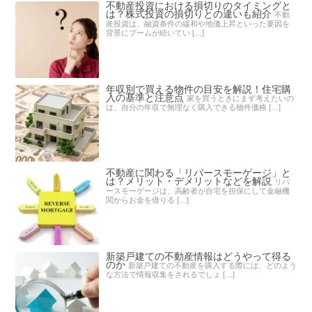
不動産投資における損切りのタイミングと
は？株式投資の損切りとの違いも紹介
不動
産投資は、融資条件の緩和や地価上昇といった要因を
背景にブームが続いてい […]
年収別で買える物件の目安を解説！住宅購
入の基準と注意点
家を買うときにまず考えたいの
は、自分の年収で無理なく購入できる物件価格 […]
不動産に関わる「リバースモーゲージ」と
は？メリット・デメリットなどを解説
リバ
ースモーゲージは、高齢者が自宅を担保にして金融機
関からお金を借りる […]
新築戸建ての不動産情報はどうやって得る
のか
新築戸建ての不動産を購入する際には、どのよう
な方法で情報収集をされるでしょ […]