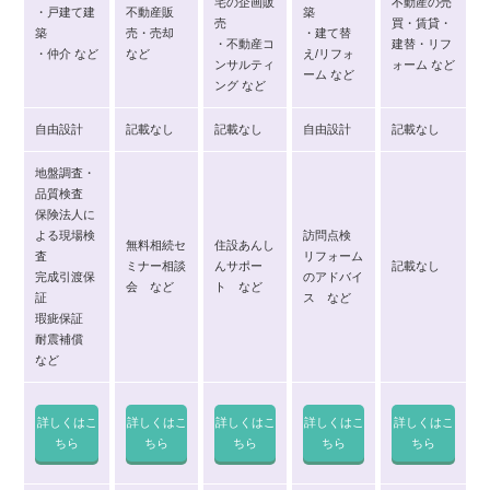
宅の企画販
不動産の売
・戸建て建
不動産販
築
売
買・賃貸・
築
売・売却
・建て替
・不動産コ
建替・リフ
・仲介 など
など
え/リフォ
ンサルティ
ォーム など
ーム など
ング など
自由設計
記載なし
記載なし
自由設計
記載なし
地盤調査・
品質検査
保険法人に
よる現場検
訪問点検
無料相続セ
住設あんし
査
リフォーム
ミナー相談
んサポー
記載なし
完成引渡保
のアドバイ
会 など
ト など
証
ス など
瑕疵保証
耐震補償
など
詳しくはこ
詳しくはこ
詳しくはこ
詳しくはこ
詳しくはこ
ちら
ちら
ちら
ちら
ちら