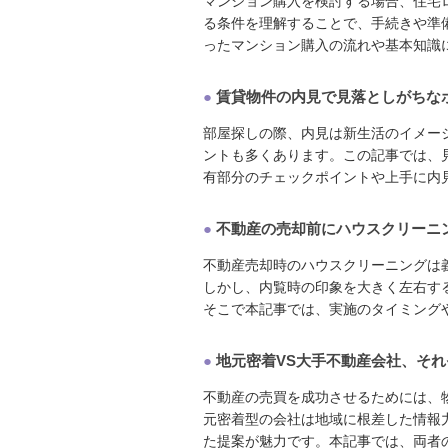
マンション購入を検討する場合、住宅
る条件を理解することで、手続きや準
ったマンション購入の流れや基本知識につ
●
賃貸物件の内見で見落としがちな
部屋探しの際、内見は新生活のイメー
ントも多くあります。この記事では、
有部分のチェックポイントや上手に内見す
●
不動産の売却前にハウスクリーニ
不動産売却時のハウスクリーニングは
しかし、内覧時の印象を大きく左右す
そこで本記事では、実施のタイミングや費
●
地元密着VS大手不動産会社、そ
不動産の売買を成功させるためには、
元密着型の会社は地域に根差した情報
た提案が魅力です。本記事では、両者の特