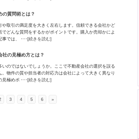
めの質問術とは？
方や取引の満足度を大きく左右します。信頼できる会社かど
話でどんな質問をするかがポイントです。購入か売却かによ
では、 ･･･[
続きを読む
]
会社の見極め方とは？
多いのではないでしょうか。ここで不動産会社の選択を誤る
ん。物件の質や担当者の対応力は会社によって大きく異なり
極めポ ･･･[
続きを読む
]
2
3
4
5
6
»