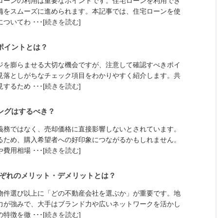
ローンの利用は重要なポイントです。住宅ローンを利用でき
備をスムーズに進められます。本記事では、住宅ローンを使
いてわ ･･･[
続きを読む
]
ポイントとは？
ジを膨らませる大切な機会ですが、注意して確認すべきポイ
見落としがちなチェック項目をわかりやすく紹介します。共
るため ･･･[
続きを読む
]
ングはするべき？
義務ではなく、売却価格に直接影響しないとされています。
るため、購入希望者への好印象につながるかもしれません。
用相場 ･･･[
続きを読む
]
れぞれのメリット・デメリットとは？
物件選び以上に「どの不動産会社を選ぶか」が重要です。地
力が強みで、大手はブランド力や広いネットワークを活かし
徴を徹 ･･･[
続きを読む
]