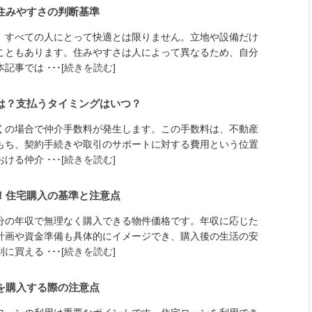
住みやすさの判断基準
、すべての人にとって快適とは限りません。立地や設備だけ
こともあります。住みやすさは人によって異なるため、自分
事では ･･･[
続きを読む
]
は？支払うタイミングはいつ？
くの場合で仲介手数料が発生します。この手数料は、不動産
もち、契約手続きや取引のサポートに対する費用という位置
る仲介 ･･･[
続きを読む
]
！住宅購入の基準と注意点
分の年収で無理なく購入できる物件価格です。年収に応じた
計画や資金準備も具体的にイメージでき、購入後の生活の安
買える ･･･[
続きを読む
]
を購入する際の注意点