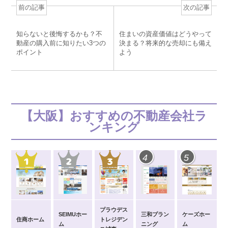
前の記事
次の記事
o
o
知らないと後悔するかも？不
住まいの資産価値はどうやって
k
動産の購入前に知りたい3つの
決まる？将来的な売却にも備え
ポイント
よう
【大阪】おすすめの不動産会社ラ
ンキング
4
5
プラウデス
SEIMUホー
三和プラン
ケーズホー
住商ホーム
トレジデン
ム
ニング
ム