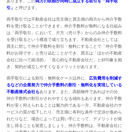
あります。この
両方の依頼が同時に成立する取引を「両手取
引」
と呼びます。
両手取引では不動産会社は売主側と買主側の両方から仲介手数
料を受け取ることができます。仲介手数料が無料になる仕組み
は「両手取引」において、片方（売り手）からのみ仲介手数料
を受け取るという構造で成り立ちます。不動産会社としては、
買主に対して仲介手数料を割引・無料にすることで「仲介手数
料がお得です」と売り込むことができ、買主は「ほかの不動産
会社に比べて経済的」「良心的な不動産会社だ」と好印象を抱
き、契約が成立しやすくなるメリットがあります。
両手取引による割引・無料化ケース以外に、
広告費用を削減す
るなどの企業努力で仲介手数料の割引・無料化を実現している
不動産株式会社も
あります。また、高額物件であればその分、
仲介手数料の割引がされやすくなる傾向もあります。仲介手数
料が安く抑えられることは魅力的である一方、不動産会社のサ
ービスの質が低下したり、売主側に有利な条件で交渉が進めら
れたりなど、場合によっては買い手にとって、デメリットが発
生し得ることも留意しましょう。仲介手数料は、不動産会社に