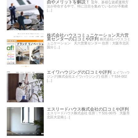
由やメリットを解説！
近年、多様な資産運用方
法が存在する中で、特に注目を集めているのが不動産
[…]
株式会社ハウスコミュニケーション天六営
業センターの口コミや評判
株式会社ハウスコミ
ュニケーション 天六営業センター 住所：大阪市北区
国分 […]
エイワハウジングの口コミや評判
エイワハウ
ジング(株式会社エイワハウジング) 住所：〒534-002
[…]
エスリードハウス株式会社の口コミや評判
エスリードハウス株式会社 住所：〒531-0075 大阪市
北区大淀南 […]