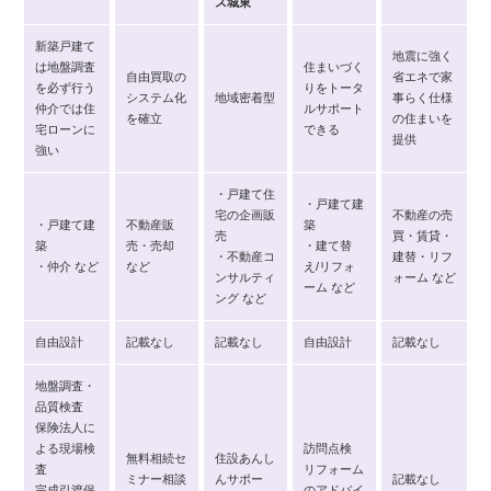
ス城東
新築戸建て
地震に強く
は地盤調査
住まいづく
自由買取の
省エネで家
を必ず行う
りをトータ
システム化
地域密着型
事らく仕様
仲介では住
ルサポート
を確立
の住まいを
宅ローンに
できる
提供
強い
・戸建て住
・戸建て建
宅の企画販
不動産の売
・戸建て建
不動産販
築
売
買・賃貸・
築
売・売却
・建て替
・不動産コ
建替・リフ
・仲介 など
など
え/リフォ
ンサルティ
ォーム など
ーム など
ング など
自由設計
記載なし
記載なし
自由設計
記載なし
地盤調査・
品質検査
保険法人に
よる現場検
訪問点検
無料相続セ
住設あんし
査
リフォーム
ミナー相談
んサポー
記載なし
完成引渡保
のアドバイ