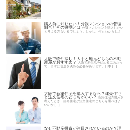
購入前に知りたい！分譲マンションの管理
組合とその役割とは
分譲マンションを購入したい
と考える方もいるでしょう。しかし、何もわから […]
大阪で物件探し！大手と地元どちらの不動
産屋がおすすめ？
大阪で新生活を始めるにあたっ
て、まずは住居を決める必要があります。日本 […]
大阪で新築住宅を購入するなら？建売住宅
と注文住宅のどっちがいい？
新築住宅の購入を
考えたとき、建売住宅か注文住宅のどちらを選べばよ
いのか […]
なぜ不動産投資が注目されているのか？理