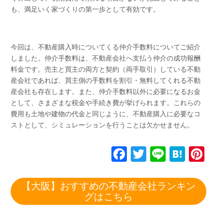
も、満足いく家づくりの第一歩として有効です。
今回は、不動産購入時についてくる仲介手数料についてご紹介
しました。仲介手数料は、不動産会社へ支払う仲介の成功報酬
料金です。売主と買主の両方と契約（両手取引）している不動
産会社であれば、買主側の手数料を割引・無料してくれる不動
産会社も存在します。また、仲介手数料以外に必要になるお金
として、さまざまな税金や手続き費が挙げられます。これらの
費用も土地や建物の代金と同じように、不動産購入に必要なコ
ストとして、シミュレーションを行うことは欠かせません。
F
T
Li
H
P
a
wi
n
at
n
c
tt
e
e
e
【大阪】おすすめの不動産会社ランキン
グはこちら
e
er
n
e
b
a
st