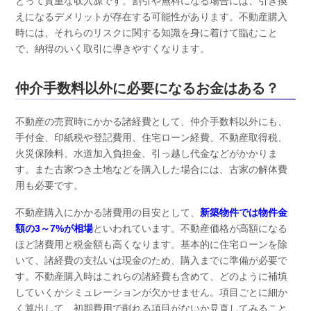
とって貴重な収入源です。割引や無料になる場合には、引き換
えになるデメリットが存在する可能性があります。不動産購入
時には、それらのリスクに関する知識を身に着けて臨むこと
で、納得のいく取引に導きやすくなります。
仲介手数料以外に必要になるお金はある？
不動産の売買時にかかる諸経費として、仲介手数料以外にも、
手付金、印紙税や登記費用、住宅ローン経費、不動産取得税、
火災保険料、水道加入負担金、引っ越し代金などがかかりま
す。また古家つき土地などを購入した場合には、古家の解体費
用も必要です。
不動産購入にかかる諸費用の目安として、
新築物件では物件金
額の3～7%が相場
といわれています。不動産価格が高額になる
ほど諸費用と税金額も高くなります。基本的に住宅ローンを除
いて、諸経費の支払いは現金のため、購入までに準備が必要で
す。不動産購入時はこれらの諸経費も含めて、どのように補填
していくかシミュレーションが欠かせません。項目ごとに細か
く算出して、初期費用で削れる項目がないか見直してみること