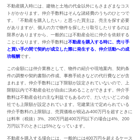
不動産購入時には、建物と土地の代金以外にもさまざまなコス
トがかかります。仲介手数料はそんな諸経費のうちのひとつで
す。「不動産を購入したい」と思った買主は、売主を探す必要
がありますが、個人の力で物件を探したり取引したりするのは
限界がありますから、一般的には不動産会社に仲介を依頼する
ことになります。仲介手数料は
不動産を購入する時に、売り手
と買い手の間で契約が成立した際に発生する、仲介活動への成
功報酬
です。
この金額には仲介業務として、物件の紹介や現地案内、契約条
件の調整や契約書類の作成、事務手続きなどの代行費などが含
まれます。仲介手数料には下限額が設定されていないので、上
限額以内で不動産会社が自由に決めることができます。仲介手
数料は不動産会社の主な利益でもあるので、だいたいどこの会
社でも上限額が設定されています。宅建業法で定められている
仲介手数料の上限額は、売買価格が税込み400万円を超すときに
は料率（税抜）3%、200万円超400万円以下の場合は4%、200
万円以下のときには5%となっています。
不動産を購入する場合には、一般的には400万円を超えるケース